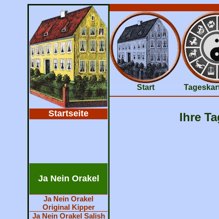
Start
Tageskar
Startseite
Ihre Ta
Ja Nein Orakel
Ja Nein Orakel
Original Kipper
Ja Nein Orakel Salish