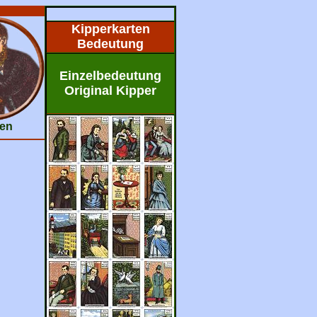
Kipperkarten
Bedeutung
Einzelbedeutung
Original Kipper
en