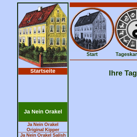
Start
Tageskar
Startseite
Ihre Tag
Ja Nein Orakel
Ja Nein Orakel
Original Kipper
Ja Nein Orakel Salish