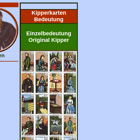
Kipperkarten
Bedeutung
Einzelbedeutung
Original Kipper
en