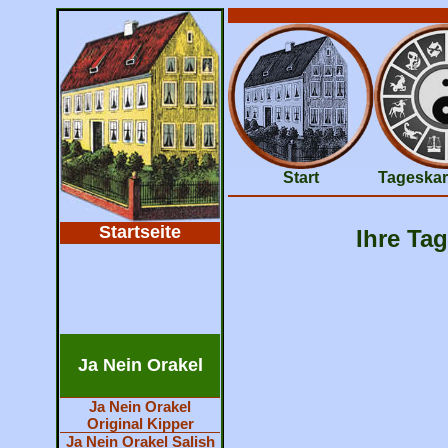
Start
Tageskar
Startseite
Ihre Tag
Ja Nein Orakel
Ja Nein Orakel
Original Kipper
Ja Nein Orakel Salish